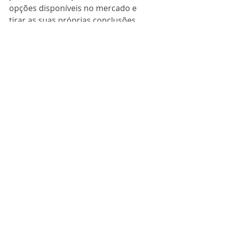
opções disponíveis no mercado e 
tirar as suas próprias conclusões. 
Ficar pulando de um profissional 
para outro também não é uma boa 
escolha, já que prejudica a 
identidade e qualidade do seu 
trabalho. Trabalhe justo, trabalhe 
com transparência e cresça ao lado 
do seu parceiro, seja ele uma 
agência ou freelancer.
Texto e ilustrações: Iuri Guião